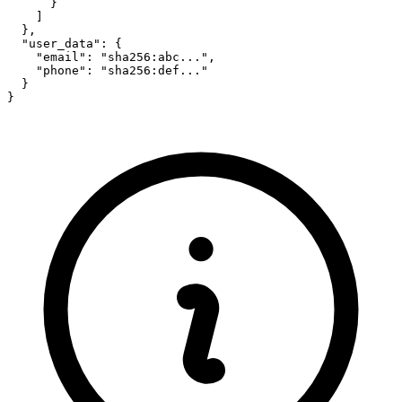
      }

    ]

  },

  "user_data": {

    "email": "sha256:abc...",

    "phone": "sha256:def..."

  }

}