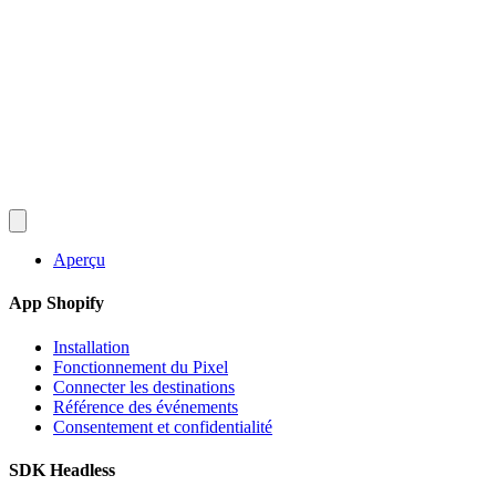
Converlay
Fonctionnalités
Comment ça marche
Tarifs
FAQ
Documentation
Blog
fr
English
Español
Français
Deutsch
Português
日本語
Italiano
Installer gratuitement
Aperçu
App Shopify
Installation
Fonctionnement du Pixel
Connecter les destinations
Référence des événements
Consentement et confidentialité
SDK Headless