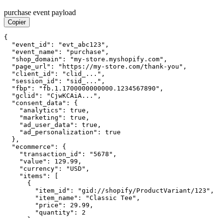
purchase event payload
Copier
{

  "event_id": "evt_abc123",

  "event_name": "purchase",

  "shop_domain": "my-store.myshopify.com",

  "page_url": "https://my-store.com/thank-you",

  "client_id": "clid_...",

  "session_id": "sid_...",

  "fbp": "fb.1.1700000000000.1234567890",

  "gclid": "CjwKCAiA...",

  "consent_data": {

    "analytics": true,

    "marketing": true,

    "ad_user_data": true,

    "ad_personalization": true

  },

  "ecommerce": {

    "transaction_id": "5678",

    "value": 129.99,

    "currency": "USD",

    "items": [

      {

        "item_id": "gid://shopify/ProductVariant/123",

        "item_name": "Classic Tee",

        "price": 29.99,

        "quantity": 2
