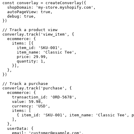
const converlay = createConverlay({

  shopDomain: 'my-store.myshopify.com',

  autoPageView: true,

  debug: true,

})

// Track a product view

converlay.track('view_item', {

  ecommerce: {

    items: [{

      item_id: 'SKU-001',

      item_name: 'Classic Tee',

      price: 29.99,

      quantity: 1,

    }],

  },

})

// Track a purchase

converlay.track('purchase', {

  ecommerce: {

    transaction_id: 'ORD-5678',

    value: 59.98,

    currency: 'USD',

    items: [

      { item_id: 'SKU-001', item_name: 'Classic Tee', p
    ],

  },

  userData: {

    email: 'customer@example.com',
