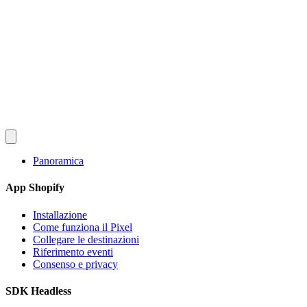
Converlay
Funzionalità
Come funziona
Prezzi
FAQ
Documentazione
Blog
it
English
Español
Français
Deutsch
Português
日本語
Italiano
Installa gratis
Panoramica
App Shopify
Installazione
Come funziona il Pixel
Collegare le destinazioni
Riferimento eventi
Consenso e privacy
SDK Headless