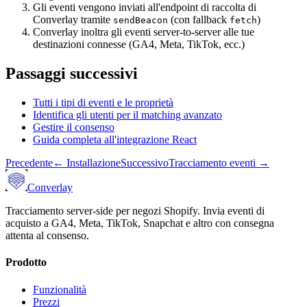
Gli eventi vengono inviati all'endpoint di raccolta di
Converlay tramite
(con fallback
)
sendBeacon
fetch
Converlay inoltra gli eventi server-to-server alle tue
destinazioni connesse (GA4, Meta, TikTok, ecc.)
Passaggi successivi
Tutti i tipi di eventi e le proprietà
Identifica gli utenti per il matching avanzato
Gestire il consenso
Guida completa all'integrazione React
Precedente
←
Installazione
Successivo
Tracciamento eventi
→
Converlay
Tracciamento server-side per negozi Shopify. Invia eventi di
acquisto a GA4, Meta, TikTok, Snapchat e altro con consegna
attenta al consenso.
Prodotto
Funzionalità
Prezzi