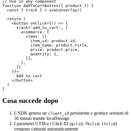
// Use in any component

function AddToCartButton({ product }) {

  const { track } = useConverlay()

  return (

    <button onClick={() => {

      track('add_to_cart', {

        ecommerce: {

          items: [{

            item_id: product.id,

            item_name: product.title,

            price: product.price,

            quantity: 1,

          }],

        },

      })

    }}>

      Add to Cart

    </button>

  )

}
Cosa succede dopo
L'SDK genera un
persistente e gestisce sessioni di
client_id
30 minuti tramite localStorage
I parametri UTM e i Click ID (
,
,
)
gclid
fbclid
ttclid
vengono catturati automaticamente