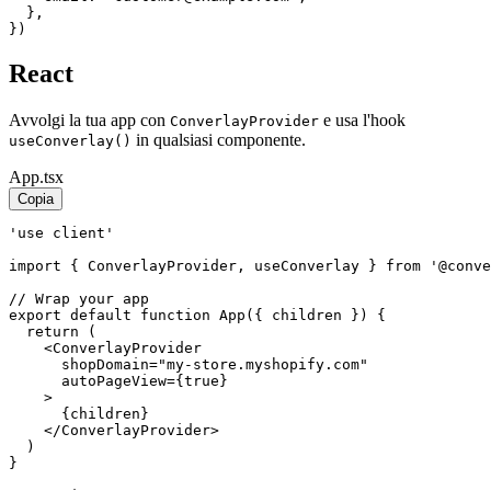
  },

})
React
Avvolgi la tua app con
e usa l'hook
ConverlayProvider
in qualsiasi componente.
useConverlay()
App.tsx
Copia
'use client'

import { ConverlayProvider, useConverlay } from '@conve
// Wrap your app

export default function App({ children }) {

  return (

    <ConverlayProvider

      shopDomain="my-store.myshopify.com"

      autoPageView={true}

    >

      {children}

    </ConverlayProvider>

  )

}
