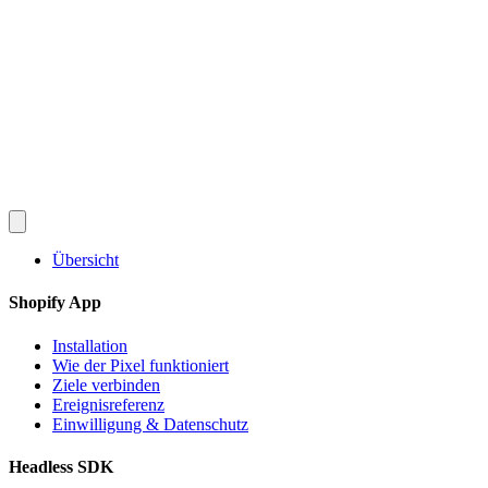
Converlay
Funktionen
So funktioniert's
Preise
FAQ
Dokumentation
Blog
de
English
Español
Français
Deutsch
Português
日本語
Italiano
Kostenlos installieren
Übersicht
Shopify App
Installation
Wie der Pixel funktioniert
Ziele verbinden
Ereignisreferenz
Einwilligung & Datenschutz
Headless SDK