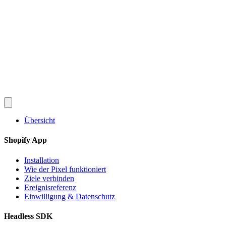
Converlay
Funktionen
So funktioniert's
Preise
FAQ
Dokumentation
Blog
de
English
Español
Français
Deutsch
Português
日本語
Italiano
Kostenlos installieren
Übersicht
Shopify App
Installation
Wie der Pixel funktioniert
Ziele verbinden
Ereignisreferenz
Einwilligung & Datenschutz
Headless SDK