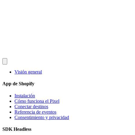
Converlay
Funcionalidades
Cómo funciona
Precios
FAQ
Documentación
Blog
es
English
Español
Français
Deutsch
Português
日本語
Italiano
Instalar gratis
Visión general
App de Shopify
Instalación
Cómo funciona el Pixel
Conectar destinos
Referencia de eventos
Consentimiento y privacidad
SDK Headless