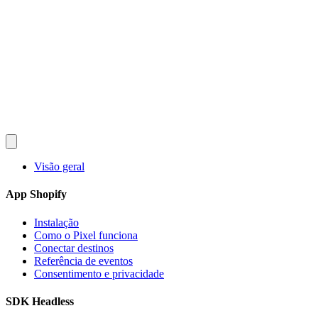
Converlay
Recursos
Como Funciona
Preços
FAQ
Documentação
Blog
pt
English
Español
Français
Deutsch
Português
日本語
Italiano
Instalar Grátis
Visão geral
App Shopify
Instalação
Como o Pixel funciona
Conectar destinos
Referência de eventos
Consentimento e privacidade
SDK Headless