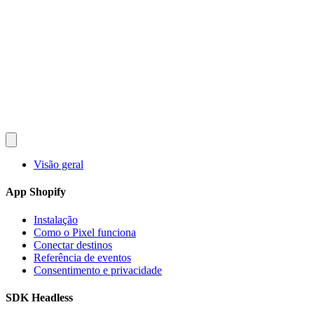
Converlay
Recursos
Como Funciona
Preços
FAQ
Documentação
Blog
pt
English
Español
Français
Deutsch
Português
日本語
Italiano
Instalar Grátis
Visão geral
App Shopify
Instalação
Como o Pixel funciona
Conectar destinos
Referência de eventos
Consentimento e privacidade
SDK Headless