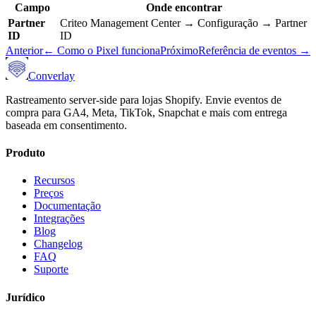
Campo
Onde encontrar
Partner
Criteo Management Center → Configuração → Partner
ID
ID
Anterior
←
Como o Pixel funciona
Próximo
Referência de eventos
→
Converlay
Rastreamento server-side para lojas Shopify. Envie eventos de
compra para GA4, Meta, TikTok, Snapchat e mais com entrega
baseada em consentimento.
Produto
Recursos
Preços
Documentação
Integrações
Blog
Changelog
FAQ
Suporte
Jurídico