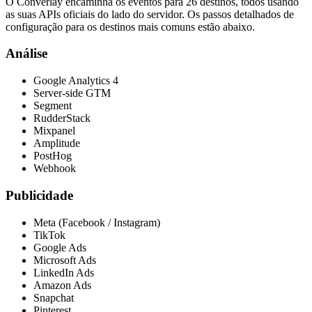
O Converlay encaminha os eventos para 26 destinos, todos usando
as suas APIs oficiais do lado do servidor. Os passos detalhados de
configuração para os destinos mais comuns estão abaixo.
Análise
Google Analytics 4
Server-side GTM
Segment
RudderStack
Mixpanel
Amplitude
PostHog
Webhook
Publicidade
Meta (Facebook / Instagram)
TikTok
Google Ads
Microsoft Ads
LinkedIn Ads
Amazon Ads
Snapchat
Pinterest