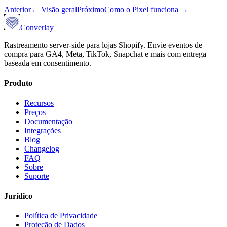
Anterior
←
Visão geral
Próximo
Como o Pixel funciona
→
Converlay
Rastreamento server-side para lojas Shopify. Envie eventos de
compra para GA4, Meta, TikTok, Snapchat e mais com entrega
baseada em consentimento.
Produto
Recursos
Preços
Documentação
Integrações
Blog
Changelog
FAQ
Sobre
Suporte
Jurídico
Política de Privacidade
Proteção de Dados