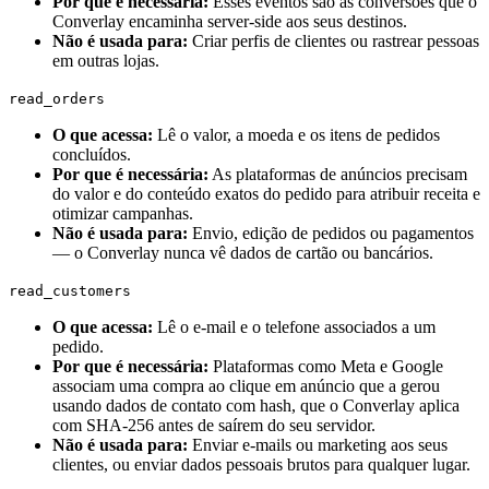
Por que é necessária
:
Esses eventos são as conversões que o
Converlay encaminha server-side aos seus destinos.
Não é usada para
:
Criar perfis de clientes ou rastrear pessoas
em outras lojas.
read_orders
O que acessa
:
Lê o valor, a moeda e os itens de pedidos
concluídos.
Por que é necessária
:
As plataformas de anúncios precisam
do valor e do conteúdo exatos do pedido para atribuir receita e
otimizar campanhas.
Não é usada para
:
Envio, edição de pedidos ou pagamentos
— o Converlay nunca vê dados de cartão ou bancários.
read_customers
O que acessa
:
Lê o e-mail e o telefone associados a um
pedido.
Por que é necessária
:
Plataformas como Meta e Google
associam uma compra ao clique em anúncio que a gerou
usando dados de contato com hash, que o Converlay aplica
com SHA-256 antes de saírem do seu servidor.
Não é usada para
:
Enviar e-mails ou marketing aos seus
clientes, ou enviar dados pessoais brutos para qualquer lugar.