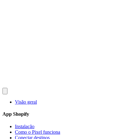
Converlay
Recursos
Como Funciona
Preços
FAQ
Documentação
Blog
Sobre
Português
English
Español
Français
Deutsch
Português
日本語
Italiano
한국어
Instalar grátis no Shopify
Visão geral
App Shopify
Instalação
Como o Pixel funciona
Conectar destinos